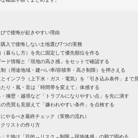
選びで後悔が起きやすい理由
て購入で後悔しない土地選び7つの実務
目的（暮らし方）を先に固定して優先順位を作る
ハザード情報と「現地の高さ感」をセットで確認する
法規制（用途地域・建ぺい率/容積率・高さ制限）を押さえる
接道とインフラ（上下水・ガス・電気）を「引き込み条件」まで
日当たり・風・音は「時間帯を変えて」体感する
境界・擁壁・越境など「トラブルになりやすい点」を先に潰す
将来の売買も見据えて「嫌われやすい条件」を点検する
前にやるべき最終チェック（実務の流れ）
ックリストの作り方
め：土地は「目的→リスク→制限→現地体感」の順で固める