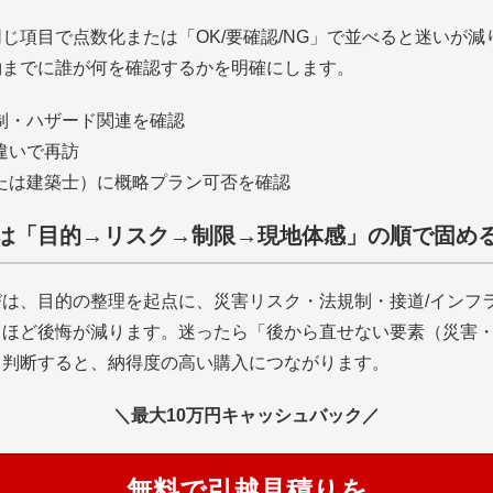
じ項目で点数化または「OK/要確認/NG」で並べると迷いが
約までに誰が何を確認するかを明確にします。
制・ハザード関連を確認
違いで再訪
たは建築士）に概略プラン可否を確認
は「目的→リスク→制限→現地体感」の順で固め
は、目的の整理を起点に、災害リスク・法規制・接道/インフ
るほど後悔が減ります。迷ったら「後から直せない要素（災害
て判断すると、納得度の高い購入につながります。
＼最大10万円キャッシュバック／
無料で引越見積りを