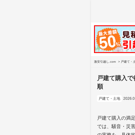
激安引越し.com
>
戸建て・
戸建て購入で
順
戸建て・土地
2026.
戸建て購入の満
では、騒音・災
の実務を、具体