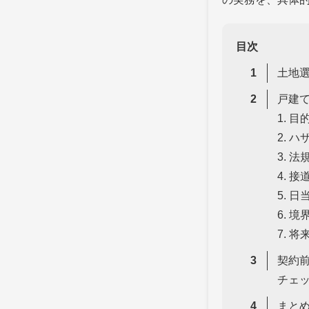
目次
土地
戸建
1. 
2. 
3. 
4. 
5. 
6. 
7. 
契約
チェ
まと