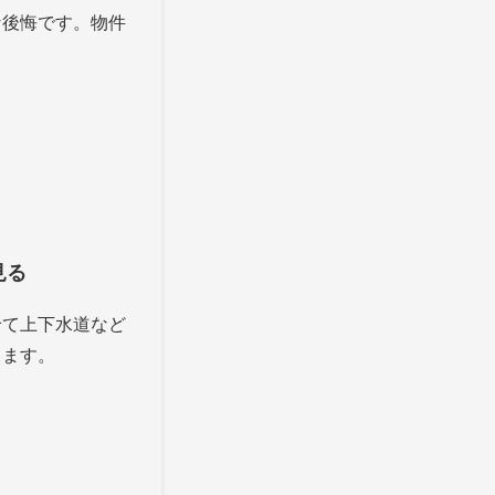
な後悔です。物件
。
見る
せて上下水道など
します。