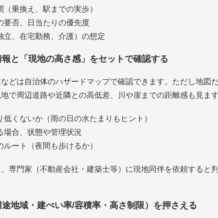
間（乗換え、駅までの実歩）
の要否、日当たりの優先度
独立、在宅勤務、介護）の想定
ド情報と「現地の高さ感」をセットで確認する
波などは自治体のハザードマップで確認できます。ただし地図
現地で周辺道路や近隣との高低差、川や崖までの距離感も見ま
り低くないか（雨の日の水たまりもヒント）
る場合、状態や管理状況
のルート（夜間も歩けるか）
は、専門家（不動産会社・建築士等）に現地同伴を依頼すると
（用途地域・建ぺい率/容積率・高さ制限）を押さえる