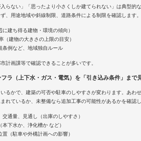
が入らない」「思ったより小さくしか建てられない」は典型的
せず、用途地域や斜線制限、道路条件による制限を確認します
辺に建ち得る建物・環境の傾向）
積率（建物の大きさの上限の目安）
観条例など、地域独自ルール
都市計画課等で確認できることが多いです。
インフラ（上下水・ガス・電気）を「引き込み条件」まで
ているかで、建築の可否や駐車のしやすさが変わります。あわ
込まれているか、未整備なら追加工事の可能性があるかを確認
、交通量、見通し（出庫のしやすさ）
（本下水か、浄化槽か など）
位置（駐車や外構計画への影響）