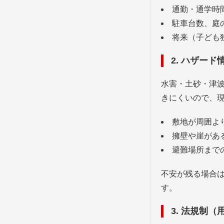
通勤・通学時
駐車台数、庭
将来（子ども
2. ハザー
水害・土砂・津
きにくいので、
敷地が周囲よ
擁壁や崖があ
避難場所まで
不安が残る場合
す。
3. 法規制