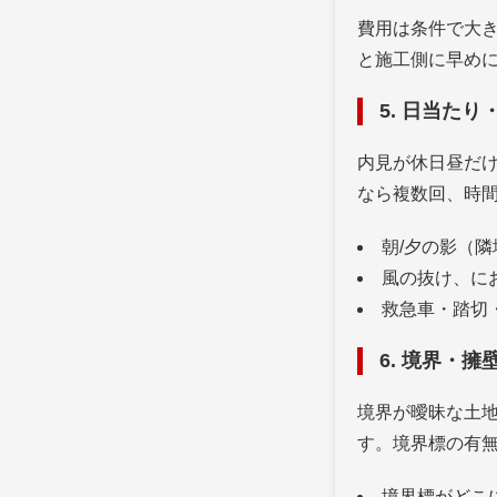
費用は条件で大
と施工側に早め
5. 日当た
内見が休日昼だ
なら複数回、時
朝/夕の影（
風の抜け、に
救急車・踏切
6. 境界・
境界が曖昧な土
す。境界標の有
境界標がどこ