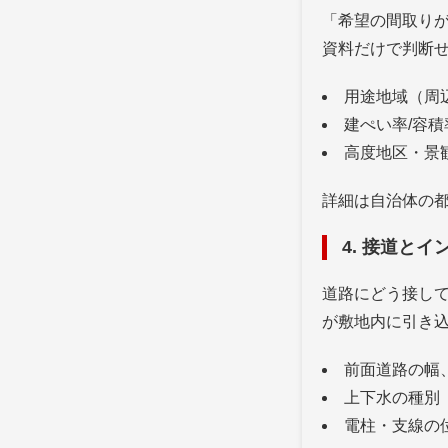
「希望の間取り
資料だけで判断
用途地域（周
建ぺい率/容
高度地区・景
詳細は自治体の
4. 接道と
道路にどう接し
が敷地内に引き
前面道路の幅
上下水の種別
電柱・支線の